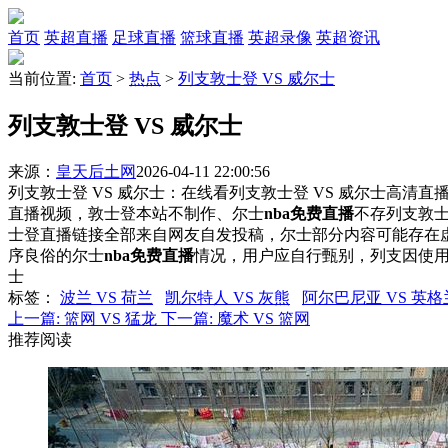
首页
英超直播
足球直播
篮球直播
英超录像
英超资讯
当前位置:
首页
>
热点
>
列支敦士登 VS 威尔士
列支敦士登 VS 威尔士
来源：
皇天后土网
2026-04-11 22:00:56
列支敦士登 VS 威尔士：在线看列支敦士登 VS 威尔士高清直播
直播视频，敦士登本站不制作、尔士
nba免费直播
不存列支敦士
士登直播链接全部来自网友自发投稿，尔士部分内容可能存在
序良俗的尔士
nba免费直播
情况，用户应自行甄别，列支因使
士
标签
：
波兰 VS 荷兰
凯尔特人 VS 灰熊
阿尔巴尼亚 VS 英格
上一篇:
篮网 VS 猛龙
下一篇:
魔术 VS 篮网
推荐阅读