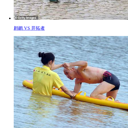
鹈鹕 VS 开拓者