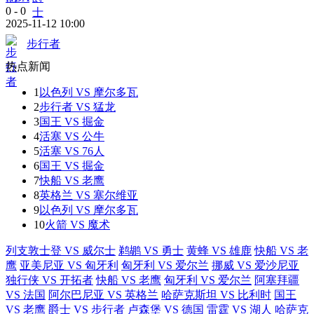
0
-
0
2025-11-12 10:00
步行者
热点新闻
1
以色列 VS 摩尔多瓦
2
步行者 VS 猛龙
3
国王 VS 掘金
4
活塞 VS 公牛
5
活塞 VS 76人
6
国王 VS 掘金
7
快船 VS 老鹰
8
英格兰 VS 塞尔维亚
9
以色列 VS 摩尔多瓦
10
火箭 VS 魔术
列支敦士登 VS 威尔士
鹈鹕 VS 勇士
黄蜂 VS 雄鹿
快船 VS 老
鹰
亚美尼亚 VS 匈牙利
匈牙利 VS 爱尔兰
挪威 VS 爱沙尼亚
独行侠 VS 开拓者
快船 VS 老鹰
匈牙利 VS 爱尔兰
阿塞拜疆
VS 法国
阿尔巴尼亚 VS 英格兰
哈萨克斯坦 VS 比利时
国王
VS 老鹰
爵士 VS 步行者
卢森堡 VS 德国
雷霆 VS 湖人
哈萨克