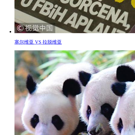
塞尔维亚 VS 拉脱维亚