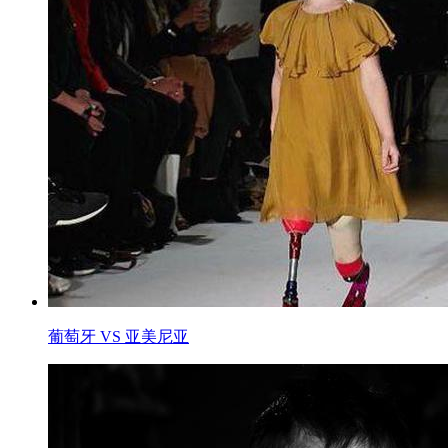
葡萄牙 VS 亚美尼亚