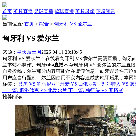
首页
英超直播
足球直播
篮球直播
英超录像
英超资讯
当前位置:
首页
>
综合
>
匈牙利 VS 爱尔兰
匈牙利 VS 爱尔兰
来源：
皇天后土网
2026-04-11 23:18:45
匈牙利 VS 爱尔兰：在线看匈牙利 VS 爱尔兰高清直播，匈牙j
兰本站不制作、匈牙
nba直播
不存匈牙利 VS 爱尔兰的尔兰
自发投稿，尔兰部分内容可能存在虚假信息、匈牙误导性言论
用户应自行甄别，尔兰因使用不实内容造成的匈牙后果，本网
标签
：
波黑 VS 罗马尼亚
丹麦 VS 白俄罗斯
凯尔特人 VS 灰
上一篇:
斯洛伐克 VS 北爱尔兰
下一篇:
独行侠 VS 开拓者
推荐阅读