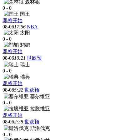
森林狼
0
-
0
国王
即将开始
08-06
17:56
NBA
太阳
0
-
0
鹈鹕
即将开始
08-06
10:21
世欧预
瑞士
0
-
0
瑞典
即将开始
08-06
5:22
世欧预
塞尔维亚
0
-
0
拉脱维亚
即将开始
08-06
2:38
世欧预
斯洛伐克
0
-
0