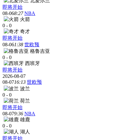
北爱尔兰
即将开始
08-06
8:27
NBA
火箭
0
-
0
奇才
即将开始
08-06
1:38
世欧预
格鲁吉亚
0
-
0
西班牙
即将开始
2026-08-07
08-07
16:13
世欧预
波兰
0
-
0
荷兰
即将开始
08-07
9:36
NBA
雄鹿
0
-
0
湖人
即将开始