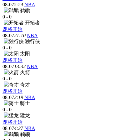
08-07
5:54
NBA
鹈鹕
0
-
0
开拓者
即将开始
08-07
21:10
NBA
独行侠
0
-
0
太阳
即将开始
08-07
13:32
NBA
火箭
0
-
0
奇才
即将开始
08-07
2:19
NBA
骑士
0
-
0
猛龙
即将开始
08-07
4:27
NBA
鹈鹕